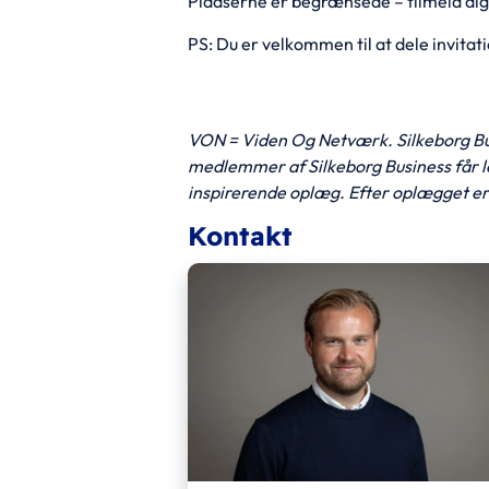
Pladserne er begrænsede – tilmeld dig 
PS: Du er velkommen til at dele invitati
VON = Viden Og Netværk. Silkeborg Bus
medlemmer af Silkeborg Business får lejl
inspirerende oplæg. Efter oplægget er d
Kontakt