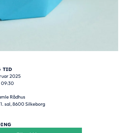
 TID
bruar 2025
- 09:30
amle Rådhus
 1. sal, 8600 Silkeborg
DING