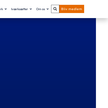
Bliv medlem
rk
Iværksætter
Om os