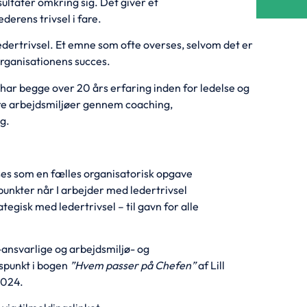
esultater omkring sig. Det giver et
derens trivsel i fare.
dertrivsel. Et emne som ofte overses, selvom det er
rganisationens succes.
r begge over 20 års erfaring inden for ledelse og
dre arbejdsmiljøer gennem coaching,
g.
r ses som en fælles organisatorisk opgave
ter når I arbejder med ledertrivsel
ategisk med ledertrivsel – til gavn for alle
-ansvarlige og arbejdsmiljø- og
spunkt i bogen
”Hvem passer på Chefen”
af Lill
2024.