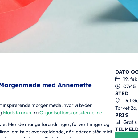
DATO OG
19. fe
de Morgenmøde med Annemette
07:45
STED
Det G
il et inspirerende morgenmøde, hvor vi byder
Torvet 2a,
g
Mads Krarup
fra
Organisationskonsulenterne
.
PRIS
Gratis
este. Men de mange forandringer, forventninger og
TILMEL
dimellem føles overvældende, når lederen står midt i