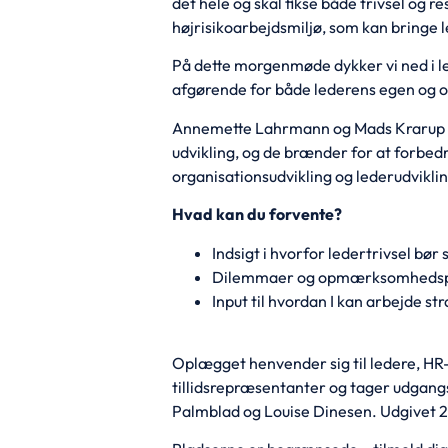
det hele og skal fikse både trivsel og r
højrisikoarbejdsmiljø, som kan bringe le
På dette morgenmøde dykker vi ned i le
afgørende for både lederens egen og o
Annemette Lahrmann og Mads Krarup ha
udvikling, og de brænder for at forbe
organisationsudvikling og lederudviklin
Hvad kan du forvente?
Indsigt i hvorfor ledertrivsel bø
Dilemmaer og opmærksomhedspunk
Input til hvordan I kan arbejde str
Oplægget henvender sig til ledere, HR
tillidsrepræsentanter og tager udgang
Palmblad og Louise Dinesen. Udgivet 