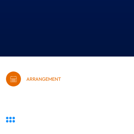
ARRANGEMENT
Opstartsmøde for
netværket Lederskab+