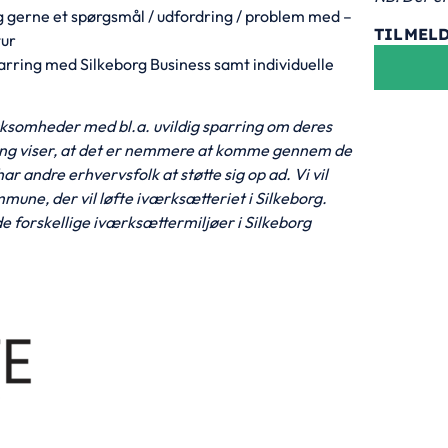
 gerne et spørgsmål / udfordring / problem med –
TILMEL
tur
arring med Silkeborg Business samt individuelle
irksomheder med bl.a. uvildig sparring om deres
ring viser, at det er nemmere at komme gennem de
r andre erhvervsfolk at støtte sig op ad. Vi vil
mmune, der vil løfte iværksætteriet i Silkeborg.
e forskellige iværksættermiljøer i Silkeborg