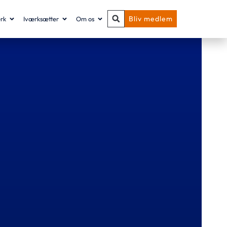
Bliv medlem
rk
Iværksætter
Om os