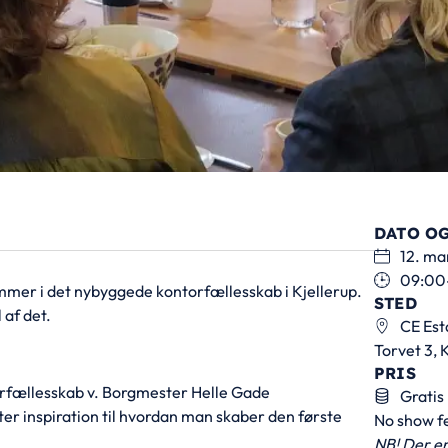
DATO OG
12. ma
09:00
ammer i det nybyggede kontorfællesskab i Kjellerup.
STED
af det.
CE Est
Torvet 3, 
PRIS
rfællesskab v. Borgmester Helle Gade
Gratis
r inspiration til hvordan man skaber den første
No show f
NB! Der er