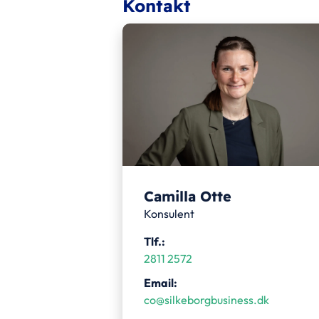
Kontakt
Camilla Otte
Konsulent
Tlf.:
2811 2572
Email:
co@silkeborgbusiness.dk