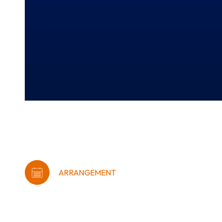
ARRANGEMENT
Iværksættercafé