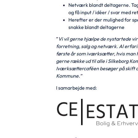
Netværk blandt deltagerne. Tag
og få input / idéer / svar med re
Herefter er der mulighed for sp
snakke blandt deltagerne
”
Vi vil gerne hjælpe de nystartede v
forretning, salg og netværk. Al erfa
første år som iværksætter, hvis man ha
gerne række ud til alle i Silkeborg Ko
Iværksættercaféen besøger på skift d
Kommune.”
I samarbejde med: