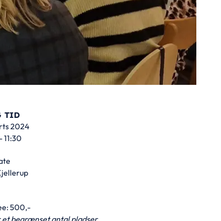
 TID
rts 2024
- 11:30
ate
Kjellerup
ee: 500,-
 et begrænset antal pladser