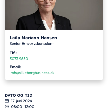
Laila Mariann Hansen
Senior Erhvervskonsulent
Tlf.:
3073 9630
Email:
lmh@silkeborgbusiness.dk
DATO OG TID
17. juni 2024
08:00
- 12:00