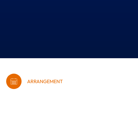
ARRANGEMENT
De strategiske
perspektiver for
fremtidens
energiressourcer