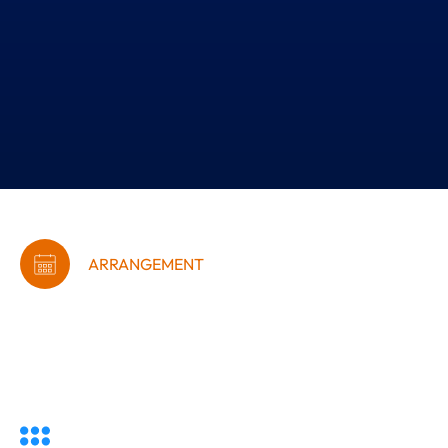
ARRANGEMENT
VON - Digital
Transformation: Det hele
starter med et bib