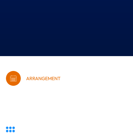
ARRANGEMENT
Iværksættercafé med
Tina fra
SilkeborgCaminoen