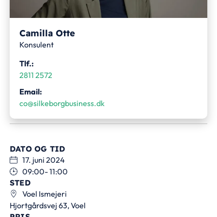
Camilla Otte
Konsulent
Tlf.:
2811 2572
Email:
co@silkeborgbusiness.dk
DATO OG TID
17. juni 2024
09:00
- 11:00
STED
Voel Ismejeri
Hjortgårdsvej 63, Voel
PRIS