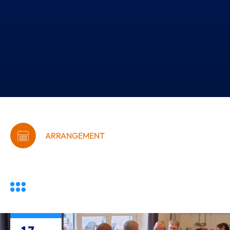
ARRANGEMENT
Iværksættercafé