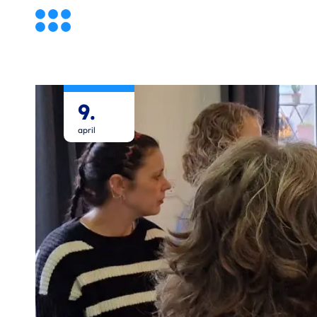
9.
april