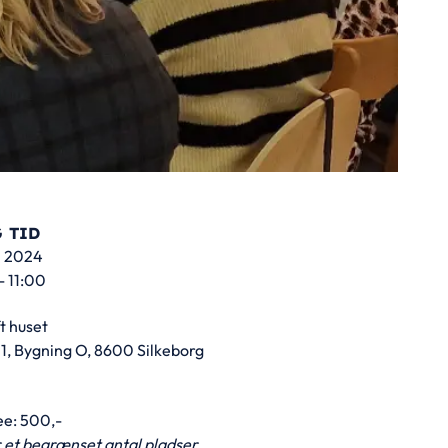
 TID
il 2024
- 11:00
t huset
51, Bygning O, 8600 Silkeborg
ee: 500,-
 et begrænset antal pladser