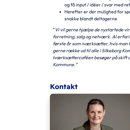
og få input / idéer / svar med re
Herefter er der mulighed for sp
snakke blandt deltagerne
”
Vi vil gerne hjælpe de nystartede v
forretning, salg og netværk. Al erfa
første år som iværksætter, hvis man ha
gerne række ud til alle i Silkeborg Ko
Iværksættercaféen besøger på skift d
Kommune.”
Kontakt