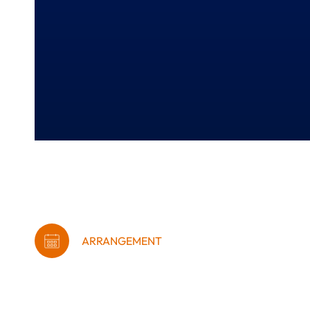
ARRANGEMENT
Iværksættercafé