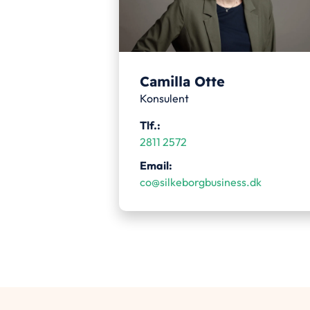
Camilla Otte
Konsulent
Tlf.:
2811 2572
Email:
co@silkeborgbusiness.dk