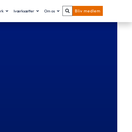
Bliv medlem
rk
Iværksætter
Om os