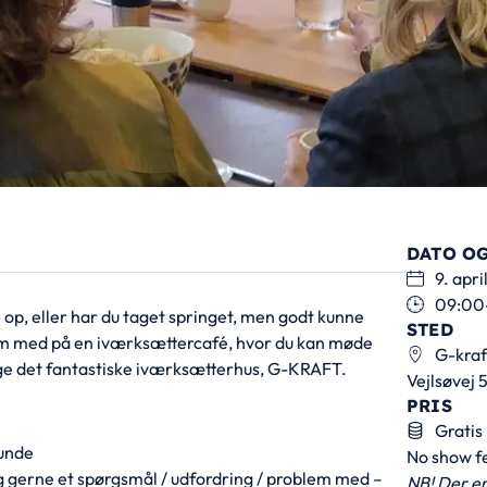
DATO OG
9. apr
09:00
op, eller har du taget springet, men godt kunne
STED
kom med på en iværksættercafé, hvor du kan møde
G-kraf
øge det fantastiske iværksætterhus, G-KRAFT.
Vejlsøvej 
PRIS
Gratis
unde
No show f
 gerne et spørgsmål / udfordring / problem med –
NB! Der er