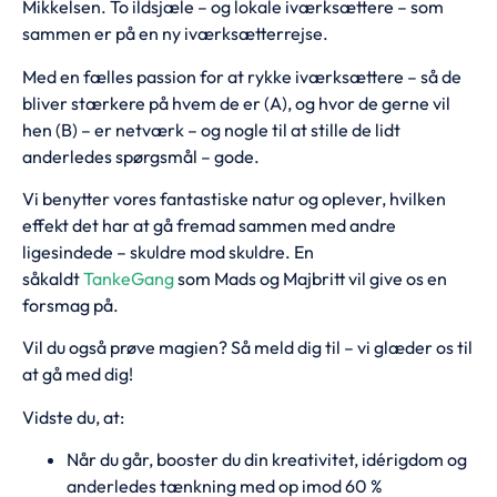
Mikkelsen. To ildsjæle – og lokale iværksættere – som
sammen er på en ny iværksætterrejse.
Med en fælles passion for at rykke iværksættere – så de
bliver stærkere på hvem de er (A), og hvor de gerne vil
hen (B) – er netværk – og nogle til at stille de lidt
anderledes spørgsmål – gode.
Vi benytter vores fantastiske natur og oplever, hvilken
effekt det har at gå fremad sammen med andre
ligesindede – skuldre mod skuldre. En
såkaldt
TankeGang
som Mads og Majbritt vil give os en
forsmag på.
Vil du også prøve magien? Så meld dig til – vi glæder os til
at gå med dig!
Vidste du, at:
Når du går, booster du din kreativitet, idérigdom og
anderledes tænkning med op imod 60 %