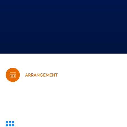
ARRANGEMENT
Iværksætter
morgenmøde med god
energi