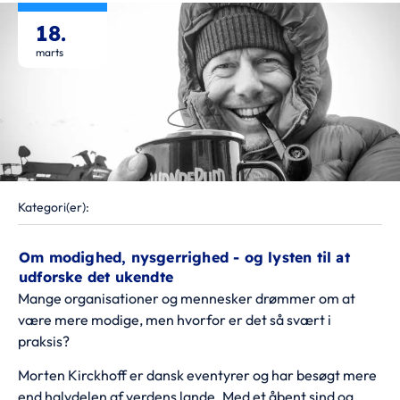
18.
marts
Kategori(er):
Om modighed, nysgerrighed - og lysten til at
udforske det ukendte
Mange organisationer og mennesker drømmer om at
være mere modige, men hvorfor er det så svært i
praksis?
Morten Kirckhoff er dansk eventyrer og har besøgt mere
end halvdelen af verdens lande. Med et åbent sind og