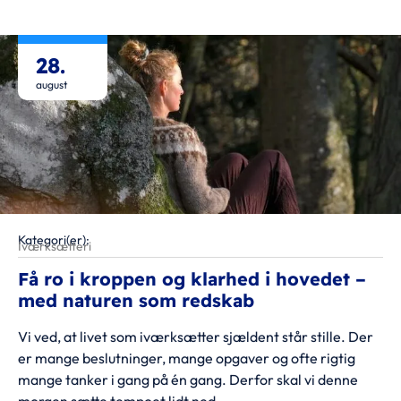
28.
august
Kategori(er):
Iværksætteri
Få ro i kroppen og klarhed i hovedet –
med naturen som redskab
Vi ved, at livet som iværksætter sjældent står stille. Der
er mange beslutninger, mange opgaver og ofte rigtig
mange tanker i gang på én gang. Derfor skal vi denne
morgen sætte tempoet lidt ned.