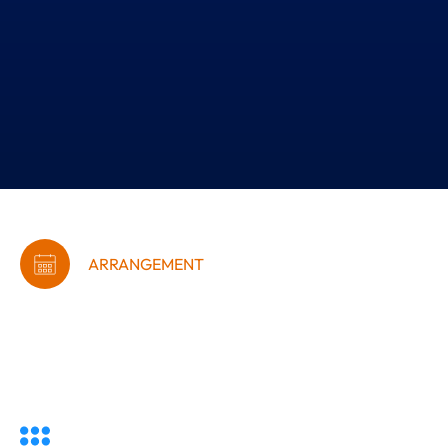
ARRANGEMENT
G-Kraft
fredagsmorgenmøde: Ro
i krop og sind