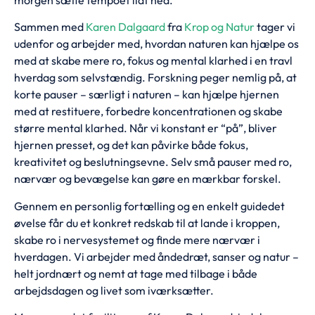
Sammen med
Karen Dalgaard
fra
Krop og Natur
tager vi
udenfor og arbejder med, hvordan naturen kan hjælpe os
med at skabe mere ro, fokus og mental klarhed i en travl
hverdag som selvstændig. Forskning peger nemlig på, at
korte pauser – særligt i naturen – kan hjælpe hjernen
med at restituere, forbedre koncentrationen og skabe
større mental klarhed. Når vi konstant er “på”, bliver
hjernen presset, og det kan påvirke både fokus,
kreativitet og beslutningsevne. Selv små pauser med ro,
nærvær og bevægelse kan gøre en mærkbar forskel.
Gennem en personlig fortælling og en enkelt guidedet
øvelse får du et konkret redskab til at lande i kroppen,
skabe ro i nervesystemet og finde mere nærvær i
hverdagen. Vi arbejder med åndedræt, sanser og natur –
helt jordnært og nemt at tage med tilbage i både
arbejdsdagen og livet som iværksætter.