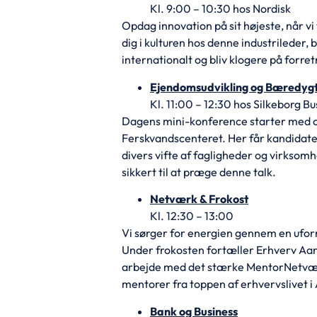
Kl. 9:00 – 10:30 hos Nordisk
Opdag innovation på sit højeste, når 
dig i kulturen hos denne industrileder, 
internationalt og bliv klogere på forr
Ejendomsudvikling og Bæredyg
Kl. 11:00 – 12:30 hos Silkeborg Bu
Dagens mini-konference starter med 
Ferskvandscenteret. Her får kandidatern
divers vifte af fagligheder og virksom
sikkert til at præge denne talk.
Netværk & Frokost
Kl. 12:30 – 13:00
Vi sørger for energien gennem en ufo
Under frokosten fortæller Erhverv Aa
arbejde med det stærke MentorNetvær
mentorer fra toppen af erhvervslivet i
Bank og Business