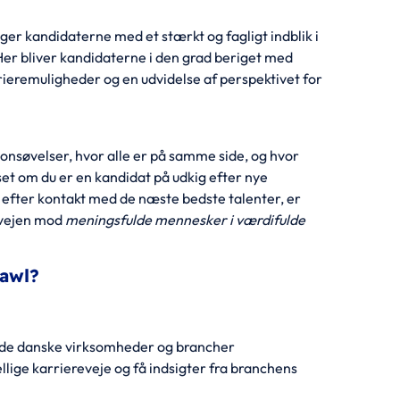
ger kandidaterne med et stærkt og fagligt indblik i
Her bliver kandidaterne i den grad beriget med
ieremuligheder og en udvidelse af perspektivet for
ionsøvelser, hvor alle er på samme side, og hvor
set om du er en kandidat på udkig efter nye
t efter kontakt med de næste bedste talenter, er
å vejen mod
meningsfulde mennesker i værdifulde
rawl?
rende danske virksomheder og brancher
lige karriereveje og få indsigter fra branchens