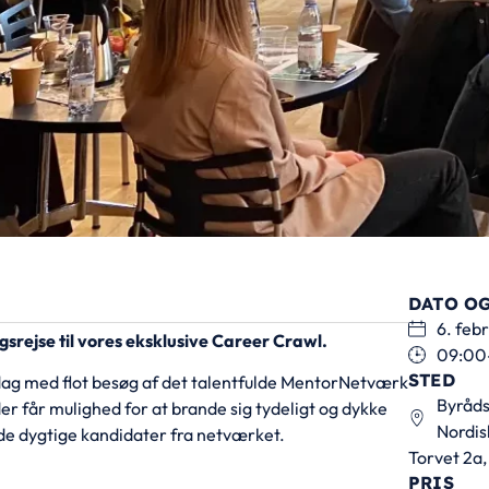
DATO OG
6. feb
srejse til vores eksklusive Career Crawl.
09:00
STED
 dag med flot besøg af det talentfulde MentorNetværk
Byråds
 får mulighed for at brande sig tydeligt og dykke
Nordis
de dygtige kandidater fra netværket.
Torvet 2a,
PRIS