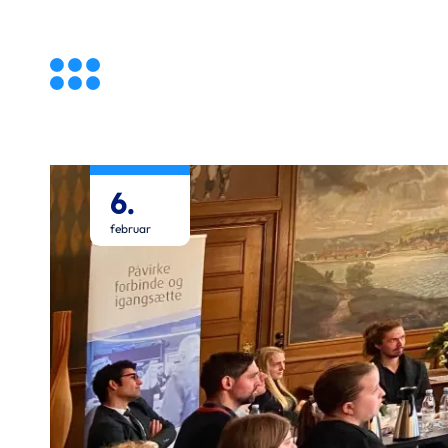
virksomheder
6.
februar