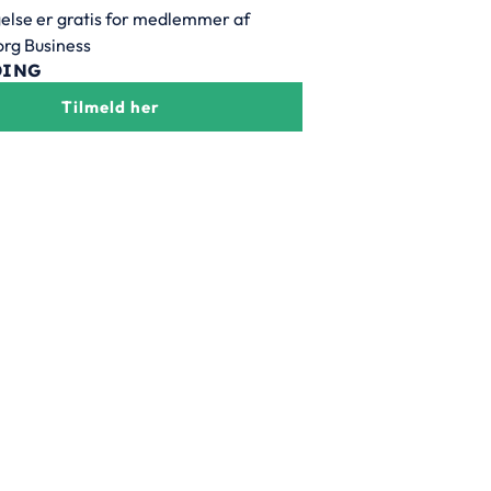
else er gratis for medlemmer af
org Business
DING
Tilmeld her