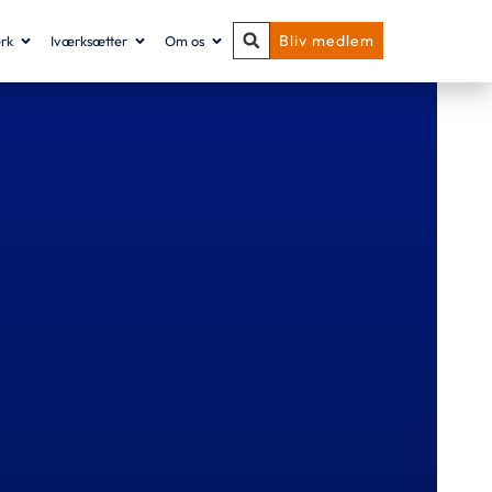
Bliv medlem
rk
Iværksætter
Om os