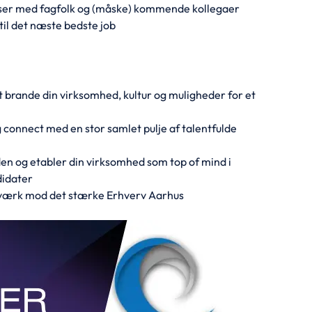
lser med fagfolk og (måske) kommende kollegaer
til det næste bedste job
at brande din virksomhed, kultur og muligheder for et
 connect med en stor samlet pulje af talentfulde
en og etabler din virksomhed som top of mind i
didater
værk mod det stærke Erhverv Aarhus