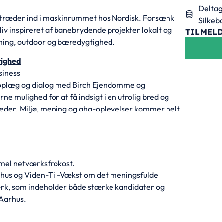
Deltag
vi træder ind i maskinrummet hos Nordisk. Forsænk
Silkeb
bliv inspireret af banebrydende projekter lokalt og
TILMEL
etning, outdoor og bæredygtighed.
tighed
siness
oplæg og dialog med Birch Ejendomme og
e mulighed for at få indsigt i en utrolig bred og
heder. Miljø, mening og aha-oplevelser kommer helt
rmel netværksfrokost.
rhus og Viden-Til-Vækst om det meningsfulde
k, som indeholder både stærke kandidater og
 Aarhus.