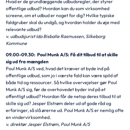
Hvad er de grundlæggende udbudsregler, der styrer
offentlige udbud? Hvordan kan du som virksomhed
screene, om et udbud er noget for dig? Hvilke typiske
faldgruber skal du undgå, og hvordan holder du øje med
relevante udbud?
v. udbudsjurist Ida Bisballe Rasmussen, Silkeborg
Kommune
09.00-09.30: Poul Munk A/S: Få dit tilbud til at skille
sig ud fra mængden
Poul Munk A/S ved, hvad det kræver at byde ind på
offentlige udbud, som jo i værste fald kan være spild af
både tid og ressourcer. Så hvilke overvejelser gør Poul
Munk A/S sig, før de overhovedet byder ind på et
offentligt udbud? Hvordan får de netop deres tilbud til at
skille sig ud? Jesper Elstrøm deler ud af gode råd og
erfaringer, så slå ørerne ud. Poul Munk A/S er nemlig ofte
en vindervirksomhed.
v. direktør Jesper Elstrøm, Poul Munk A/S